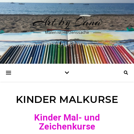
Art by Oana
Malen ist Herzenssache
KINDER MALKURSE
Kinder Mal- und
Zeichenkurse